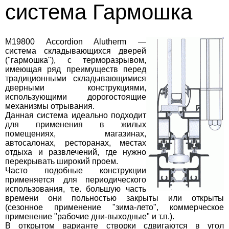
система Гармошка
M19800 Accordion Alutherm —
система складывающихся дверей
("гармошка"), с терморазрывом,
имеющая ряд преимуществ перед
традиционными складывающимися
дверными конструкциями,
использующими дорогостоящие
механизмы отрывания.
Данная система идеально подходит
для применения в жилых
помещениях, магазинах,
автосалонах, ресторанах, местах
отдыха и развлечений, где нужно
перекрывать широкий проем.
Часто подобные конструкции
применяется для периодического
использования, т.е. большую часть
времени они польностью закрыты или открыты
(сезонное применение "зима-лето", коммерческое
применение "рабочие дни-выходные" и т.п.).
В открытом варианте створки сдвигаются в угол