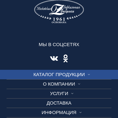
МЫ В СОЦСЕТЯХ
КАТАЛОГ ПРОДУКЦИИ
О КОМПАНИИ
СТЕКЛО
УСЛУГИ
О нас
ВИТРАЖ
ДОСТАВКА
Изготовление по шаблону
Производство
СКИНАЛИ
ИНФОРМАЦИЯ
Замеры и консультации
Вакансии
ДУШЕВЫЕ