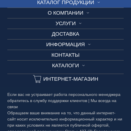
КАТАЛОГ ПРОДУКЦИИ
О КОМПАНИИ
СТЕКЛО
УСЛУГИ
О нас
ВИТРАЖ
ДОСТАВКА
Изготовление по шаблону
Производство
СКИНАЛИ
ИНФОРМАЦИЯ
Замеры и консультации
Вакансии
ДУШЕВЫЕ
КОНТАКТЫ
Технические условия
Разработка дизайн-проекта
3D-тур
ОГРАЖДЕНИЯ
КАТАЛОГИ
Сроки изготовления
3D-тур на производство
ДВЕРИ
Каталог №1 Зеркальные изделия
Частые вопросы
ИНТЕРНЕТ-МАГАЗИН
ЗЕРКАЛА
Каталог №2 Мебель из стекла
Гарантия
БАГЕТ
Если вас не устраивает работа персонального менеджера
Каталог №3 Двери
Публичная оферта
обратитесь в службу поддержки клиентов | Мы всегда на
МЕТАЛЛ
связи
Каталог №4 Витражи
Правовая информация
Обращаем ваше внимание на то, что данный интернет-
сайт носит исключительно информационный характер и ни
Каталог №5 Стеклянные ограждения
при каких условиях не является публичной офертой,