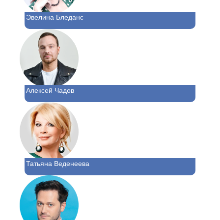
Эвелина Бледанс
Алексей Чадов
Татьяна Веденеева