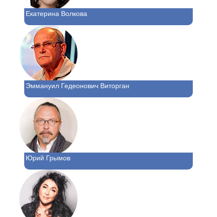
Екатерина Волкова
Эммануил Гедеонович Виторган
Юрий Грымов