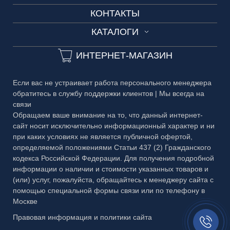
КОНТАКТЫ
Технические условия
Разработка дизайн-проекта
3D-тур
ОГРАЖДЕНИЯ
КАТАЛОГИ
Сроки изготовления
3D-тур на производство
ДВЕРИ
Каталог №1 Зеркальные изделия
Частые вопросы
ИНТЕРНЕТ-МАГАЗИН
ЗЕРКАЛА
Каталог №2 Мебель из стекла
Гарантия
БАГЕТ
Если вас не устраивает работа персонального менеджера
Каталог №3 Двери
Публичная оферта
обратитесь в службу поддержки клиентов | Мы всегда на
МЕТАЛЛ
связи
Каталог №4 Витражи
Правовая информация
Обращаем ваше внимание на то, что данный интернет-
сайт носит исключительно информационный характер и ни
Каталог №5 Стеклянные ограждения
при каких условиях не является публичной офертой,
определяемой положениями Статьи 437 (2) Гражданского
Каталог №6 Металлоконструкции
кодекса Российской Федерации. Для получения подробной
Каталог №7 Матовые рисунки
информации о наличии и стоимости указанных товаров и
(или) услуг, пожалуйста, обращайтесь к менеджеру сайта с
Каталог №8 Скинали и кухонные фартуки
помощью специальной формы связи или по телефону в
Москве
Каталог №9 Алмазная гравировка
Заказать
Правовая информация и политики сайта
звонок//
Каталог №10 Бевели