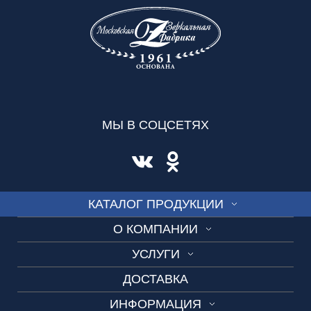
МЫ В СОЦСЕТЯХ
КАТАЛОГ ПРОДУКЦИИ
О КОМПАНИИ
СТЕКЛО
УСЛУГИ
О нас
ВИТРАЖ
ДОСТАВКА
Изготовление по шаблону
Производство
СКИНАЛИ
ИНФОРМАЦИЯ
Замеры и консультации
Вакансии
ДУШЕВЫЕ