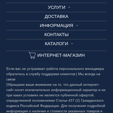
УСЛУГИ
О нас
ВИТРАЖ
ДОСТАВКА
Изготовление по шаблону
Производство
СКИНАЛИ
ИНФОРМАЦИЯ
Замеры и консультации
Вакансии
ДУШЕВЫЕ
КОНТАКТЫ
Технические условия
Разработка дизайн-проекта
3D-тур
ОГРАЖДЕНИЯ
КАТАЛОГИ
Сроки изготовления
3D-тур на производство
ДВЕРИ
Каталог №1 Зеркальные изделия
Частые вопросы
ИНТЕРНЕТ-МАГАЗИН
ЗЕРКАЛА
Каталог №2 Мебель из стекла
Гарантия
БАГЕТ
Если вас не устраивает работа персонального менеджера
Каталог №3 Двери
Публичная оферта
обратитесь в службу поддержки клиентов | Мы всегда на
МЕТАЛЛ
связи
Каталог №4 Витражи
Правовая информация
Обращаем ваше внимание на то, что данный интернет-
сайт носит исключительно информационный характер и ни
Каталог №5 Стеклянные ограждения
при каких условиях не является публичной офертой,
определяемой положениями Статьи 437 (2) Гражданского
Каталог №6 Металлоконструкции
кодекса Российской Федерации. Для получения подробной
Каталог №7 Матовые рисунки
информации о наличии и стоимости указанных товаров и