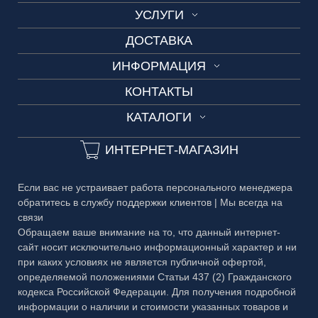
УСЛУГИ
О нас
ВИТРАЖ
ДОСТАВКА
Изготовление по шаблону
Производство
СКИНАЛИ
ИНФОРМАЦИЯ
Замеры и консультации
Вакансии
ДУШЕВЫЕ
КОНТАКТЫ
Технические условия
Разработка дизайн-проекта
3D-тур
ОГРАЖДЕНИЯ
КАТАЛОГИ
Сроки изготовления
3D-тур на производство
ДВЕРИ
Каталог №1 Зеркальные изделия
Частые вопросы
ИНТЕРНЕТ-МАГАЗИН
ЗЕРКАЛА
Каталог №2 Мебель из стекла
Гарантия
БАГЕТ
Если вас не устраивает работа персонального менеджера
Каталог №3 Двери
Публичная оферта
обратитесь в службу поддержки клиентов | Мы всегда на
МЕТАЛЛ
связи
Каталог №4 Витражи
Правовая информация
Обращаем ваше внимание на то, что данный интернет-
сайт носит исключительно информационный характер и ни
Каталог №5 Стеклянные ограждения
при каких условиях не является публичной офертой,
определяемой положениями Статьи 437 (2) Гражданского
Каталог №6 Металлоконструкции
кодекса Российской Федерации. Для получения подробной
Каталог №7 Матовые рисунки
информации о наличии и стоимости указанных товаров и