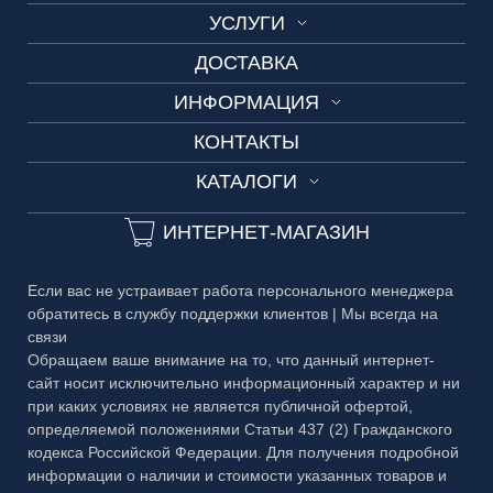
УСЛУГИ
О нас
ВИТРАЖ
ДОСТАВКА
Изготовление по шаблону
Производство
СКИНАЛИ
ИНФОРМАЦИЯ
Замеры и консультации
Вакансии
ДУШЕВЫЕ
КОНТАКТЫ
Технические условия
Разработка дизайн-проекта
3D-тур
ОГРАЖДЕНИЯ
КАТАЛОГИ
Сроки изготовления
3D-тур на производство
ДВЕРИ
Каталог №1 Зеркальные изделия
Частые вопросы
ИНТЕРНЕТ-МАГАЗИН
ЗЕРКАЛА
Каталог №2 Мебель из стекла
Гарантия
БАГЕТ
Если вас не устраивает работа персонального менеджера
Каталог №3 Двери
Публичная оферта
обратитесь в службу поддержки клиентов | Мы всегда на
МЕТАЛЛ
связи
Каталог №4 Витражи
Правовая информация
Обращаем ваше внимание на то, что данный интернет-
сайт носит исключительно информационный характер и ни
Каталог №5 Стеклянные ограждения
при каких условиях не является публичной офертой,
определяемой положениями Статьи 437 (2) Гражданского
Каталог №6 Металлоконструкции
кодекса Российской Федерации. Для получения подробной
Каталог №7 Матовые рисунки
информации о наличии и стоимости указанных товаров и